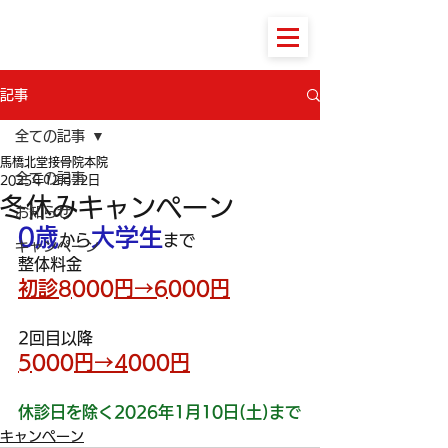
馬橋北堂接骨院本院
記事
全ての記事
馬橋北堂接骨院本院
全ての記事
2025年12月22日
冬休みキャンペーン
お知らせ
0歳
大学生
から
まで
キャンペーン
整体料金
初診8000円→6000円
2回目以降
5000円→4000円
休診日を除く2026年1月10日(土)まで
キャンペーン