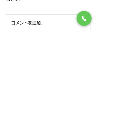
春休みキャンペーン
夏休みキャンペ
コメントを追加…
様々な身体のお悩みにこの道30年の
経験と実績で答えます！
TEL
047-349-7171
月･火･木･金 9:00～
12:30
14:30～20:30
水･土 9:00～15:00
定休日 日曜日、祝日