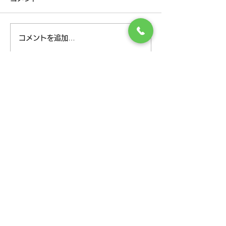
6月17・18日
7月のお知らせ
コメントを追加…
様々な身体のお悩みにこの道30年の
経験と実績で答えます！
TEL
047-349-7171
月･火･木･金 9:00～
12:30
14:30～20:30
水･土 9:00～15:00
定休日 日曜日、祝日