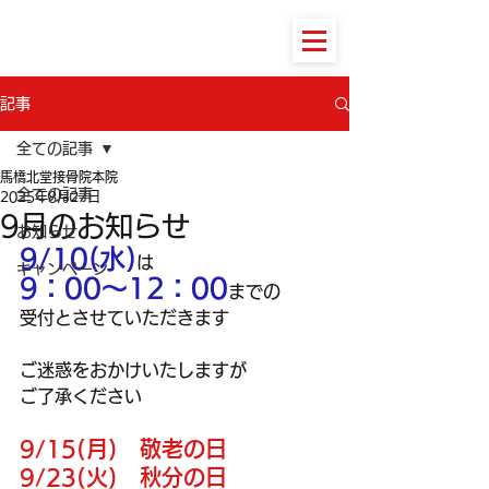
馬橋北堂接骨院本院
記事
全ての記事
馬橋北堂接骨院本院
全ての記事
2025年8月27日
9月のお知らせ
お知らせ
9/10(水)
は
キャンペーン
9：00～12：00
までの
受付とさせていただきます
ご迷惑をおかけいたしますが
ご了承ください
9/15(月)　敬老の日　
9/23(火)　秋分の日