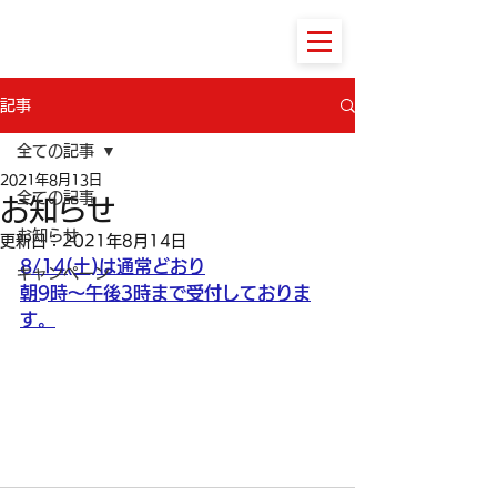
馬橋北堂接骨院本院
記事
全ての記事
2021年8月13日
全ての記事
お知らせ
お知らせ
更新日：
2021年8月14日
8/14(土)は通常どおり
キャンペーン
朝9時～午後3時まで受付しておりま
す。