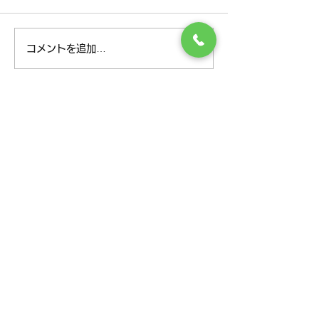
8月のお知らせ
7月のお知らせ
コメントを追加…
様々な身体のお悩みにこの道30年の
経験と実績で答えます！
TEL
047-349-7171
月･火･木･金 9:00～
12:30
14:30～20:30
水･土 9:00～15:00
定休日 日曜日、祝日